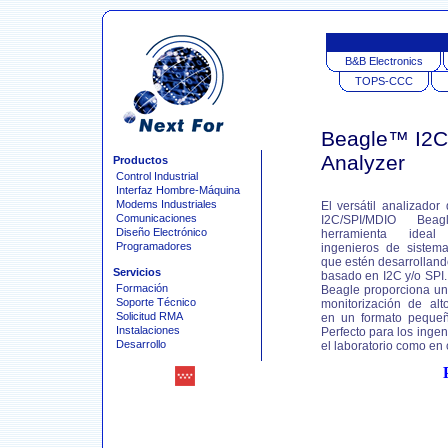
B&B Electronics
TOPS-CCC
Beagle™ I2C 
Analyzer
Productos
Control Industrial
Interfaz Hombre-Máquina
Modems Industriales
El versátil analizador
Comunicaciones
I2C/SPI/MDIO Be
Diseño Electrónico
herramienta idea
Programadores
ingenieros de sistem
que estén desarrolland
Servicios
basado en I2C y/o SPI.
Formación
Beagle proporciona un
Soporte Técnico
monitorización de alt
Solicitud RMA
en un formato pequeñ
Instalaciones
Perfecto para los ingen
Desarrollo
el laboratorio como en