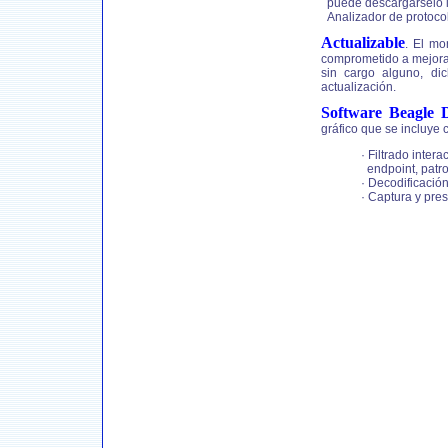
puede descargárselo i
Analizador de protoco
Actualizable
. El mo
comprometido a mejorar
sin cargo alguno, di
actualización.
Software Beagle 
gráfico que se incluye 
· Filtrado intera
endpoint, patron
· Decodificació
· Captura y pre