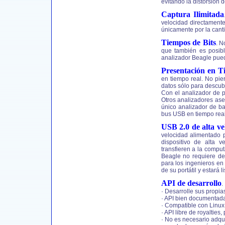
evitando la distorsión d
Captura Ilimitada
velocidad directament
únicamente por la cant
Tiempos de Bits
. N
que también es posibl
analizador Beagle pued
Presentación en T
en tiempo real. No pi
datos sólo para descubr
Con el analizador de 
Otros analizadores ase
único analizador de b
bus USB en tiempo real
USB 2.0 de alta ve
velocidad alimentado 
dispositivo de alta 
transfieren a la comp
Beagle no requiere de 
para los ingenieros en
de su portátil y estará l
API de desarrollo
.
· Desarrolle sus propi
· API bien documentada 
· Compatible con Linu
· API libre de royalties
· No es necesario adquir